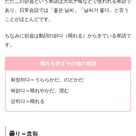
ただこの맑음という単語は天気予報などで使われる単語で
あり、日常会話では「좋은 날씨」「날씨가 좋다」と言う
ことがほとんどです。
ちなみに맑음は動詞の맑다（晴れる）からきている単語で
す。
晴れを表すその他の単語
화창하다＝うららかだ、のどかだ
해맑다＝晴れやかだ、澄む
걷히다＝晴れる
曇り＝흐림