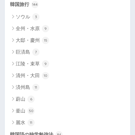
韓国旅行
144
ソウル
3
全州・水原
9
大邸・慶州
15
巨済島
7
江陵・束草
9
清州・大田
10
済州島
11
蔚山
6
釜山
50
麗水
11
韓国語の独学勉強法
84