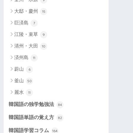
大邸・慶州
15
巨済島
7
江陵・束草
9
清州・大田
10
済州島
11
蔚山
6
釜山
50
麗水
11
韓国語の独学勉強法
84
韓国語単語の覚え方
82
韓国語学習コラム
164