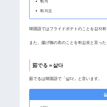
튀겨
튀겨요
韓国語ではフライドポテトのことを감자튀
また、揚げ物の衣のことを튀김옷と言った
茹でる＝삶다
茹でるは韓国語で「삶다」と言います。