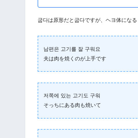
굽다は原形だと굽다ですが、ヘヨ体になる
남편은 고기를 잘 구워요
夫は肉を焼くのが上手です
저쪽에 있는 고기도 구워
そっちにある肉も焼いて