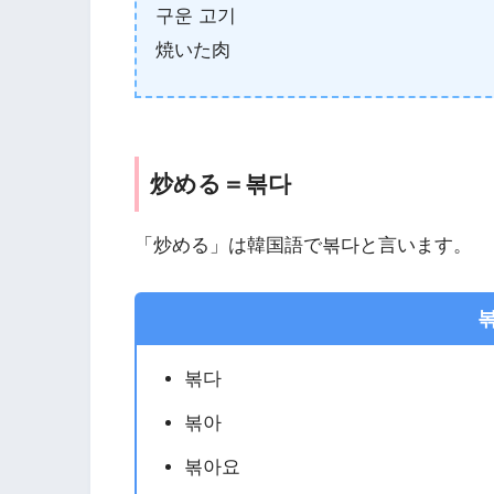
구운 고기
焼いた肉
炒める＝볶다
「炒める」は韓国語で볶다と言います。
볶다
볶아
볶아요