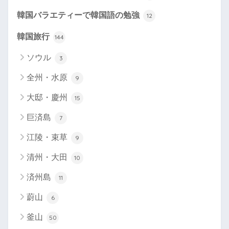
韓国バラエティーで韓国語の勉強
12
韓国旅行
144
ソウル
3
全州・水原
9
大邸・慶州
15
巨済島
7
江陵・束草
9
清州・大田
10
済州島
11
蔚山
6
釜山
50