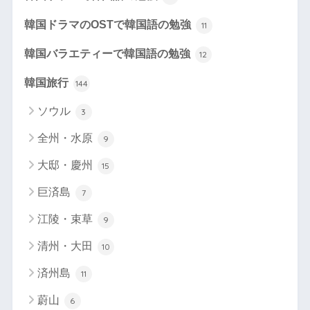
韓国ドラマのOSTで韓国語の勉強
11
韓国バラエティーで韓国語の勉強
12
韓国旅行
144
ソウル
3
全州・水原
9
大邸・慶州
15
巨済島
7
江陵・束草
9
清州・大田
10
済州島
11
蔚山
6