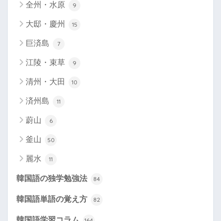
全州・水原
9
大邸・慶州
15
巨済島
7
江陵・束草
9
清州・大田
10
済州島
11
蔚山
6
釜山
50
麗水
11
韓国語の独学勉強法
84
韓国語単語の覚え方
82
韓国語学習コラム
164