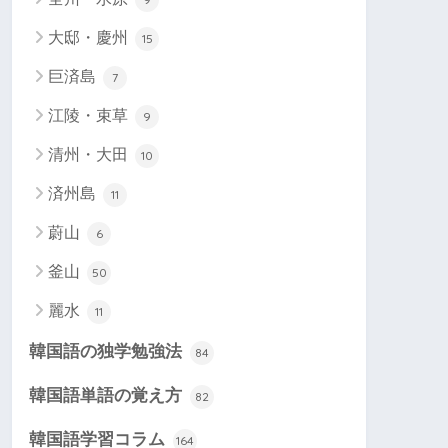
大邸・慶州
15
巨済島
7
江陵・束草
9
清州・大田
10
済州島
11
蔚山
6
釜山
50
麗水
11
韓国語の独学勉強法
84
韓国語単語の覚え方
82
韓国語学習コラム
164