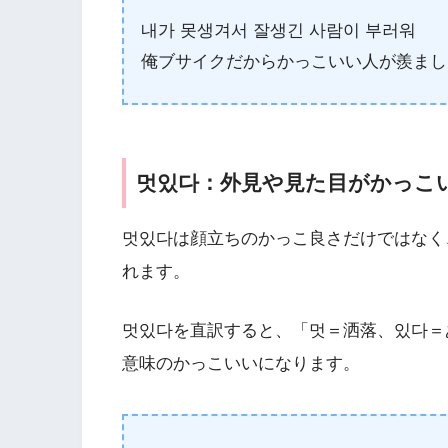
내가 못생겨서 잘생긴 사람이 부러워
俺ブサイクだからかっこいい人が羨まし
멋있다：外見や見た目がかっこ
멋있다は顔立ちのかっこ良さだけではなく
れます。
멋있다を直訳すると、「멋＝洒落、있다＝
意味のかっこいいになります。