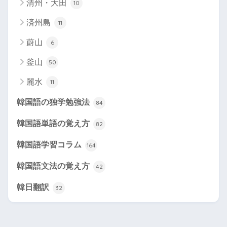
清州・大田
10
済州島
11
蔚山
6
釜山
50
麗水
11
韓国語の独学勉強法
84
韓国語単語の覚え方
82
韓国語学習コラム
164
韓国語文法の覚え方
42
韓日翻訳
32