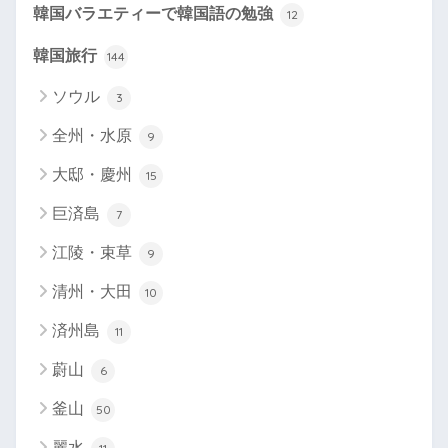
韓国バラエティーで韓国語の勉強
12
韓国旅行
144
ソウル
3
全州・水原
9
大邸・慶州
15
巨済島
7
江陵・束草
9
清州・大田
10
済州島
11
蔚山
6
釜山
50
麗水