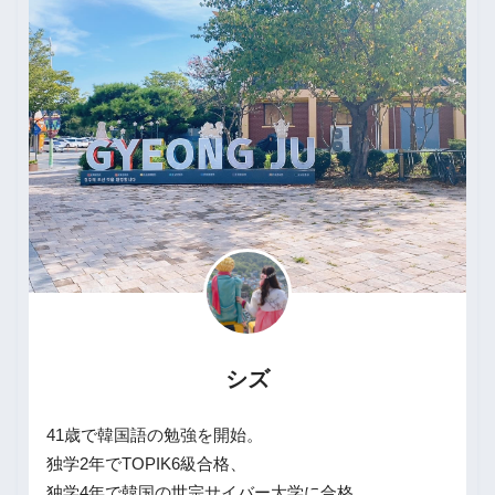
シズ
41歳で韓国語の勉強を開始。
独学2年でTOPIK6級合格、
独学4年で韓国の世宗サイバー大学に合格