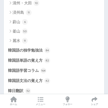
清州・大田
10
済州島
11
蔚山
6
釜山
50
麗水
11
韓国語の独学勉強法
84
韓国語単語の覚え方
82
韓国語学習コラム
164
韓国語文法の覚え方
42
韓日翻訳
32
ホーム
メニュー
フォロー
シェア