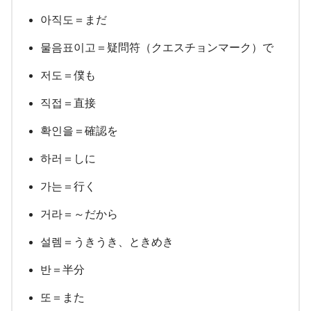
아직도＝まだ
물음표이고＝疑問符（クエスチョンマーク）で
저도＝僕も
직접＝直接
확인을＝確認を
하러＝しに
가는＝行く
거라＝～だから
설렘＝うきうき、ときめき
반＝半分
또＝また