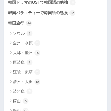
韓国ドラマのOSTで韓国語の勉強
11
韓国バラエティーで韓国語の勉強
12
韓国旅行
144
ソウル
3
全州・水原
9
大邸・慶州
15
巨済島
7
江陵・束草
9
清州・大田
10
済州島
11
蔚山
6
釜山
50