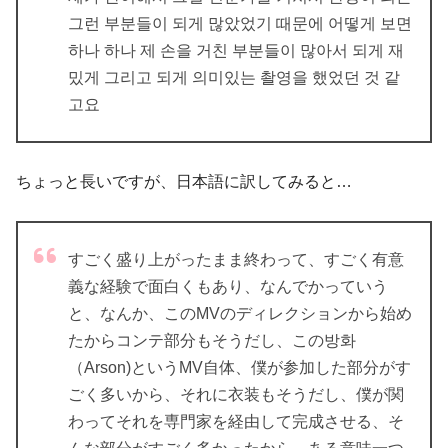
그런 부분들이 되게 많았었기 때문에 어떻게 보면
하나 하나 제 손을 거친 부분들이 많아서 되게 재
밌게 그리고 되게 의미있는 촬영을 했었던 것 같
고요
ちょっと長いですが、日本語に訳してみると…
すごく盛り上がったまま終わって、すごく有意
義な経験で面白くもあり、なんでかっていう
と、なんか、このMVのディレクションから始め
たからコンテ部分もそうだし、この방화
（Arson)というMV自体、僕が参加した部分がす
ごく多いから、それに衣装もそうだし、僕が関
わってそれを専門家を経由して完成させる、そ