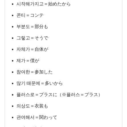
시작해가지고＝始めたから
콘티＝コンテ
부분도＝部分も
그렇고＝そうで
자체가＝自体が
제가＝僕が
참여한＝参加した
많기 때문에＝多いから
플러스로＝プラスに（※플러스＝プラス）
의상도＝衣装も
관여해서＝関わって