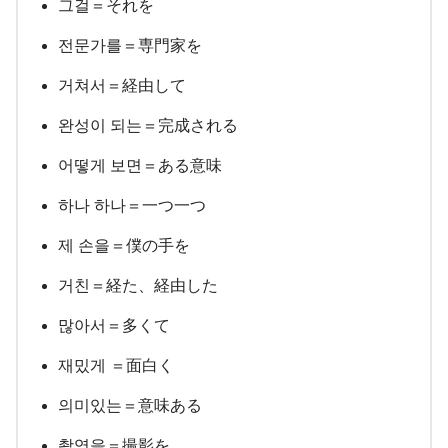
그걸＝それを
전문가를＝専門家を
거쳐서＝経由して
완성이 되는＝完成される
어떻게 보면＝ある意味
하나 하나＝一つ一つ
제 손을＝僕の手を
거친＝経た、経由した
많아서＝多くて
재밌게 ＝面白く
의미있는＝意味ある
촬영을＝撮影を