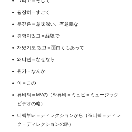
그리고＝そして
굉장히＝すごく
뜻깊은＝意味深い、有意義な
경험이었고＝経験で
재밌기도 했고＝面白くもあって
왜냐면＝なぜなら
뭔가＝なんか
이＝この
뮤비의＝MVの（※뮤비＝ミュビ＝ミュージック
ビデオの略）
디렉부터＝ディレクションから（※디렉＝ディレ
ク＝ディレクションの略）