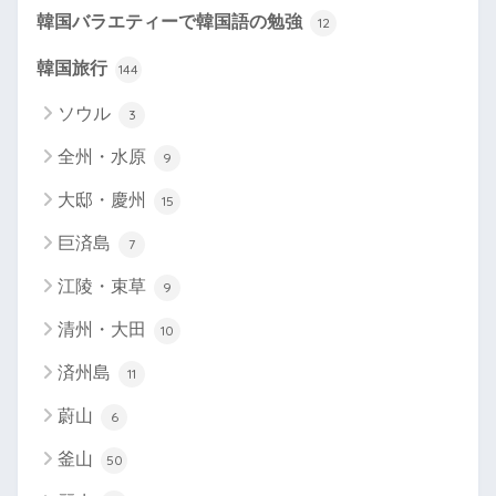
韓国バラエティーで韓国語の勉強
12
韓国旅行
144
ソウル
3
全州・水原
9
大邸・慶州
15
巨済島
7
江陵・束草
9
清州・大田
10
済州島
11
蔚山
6
釜山
50