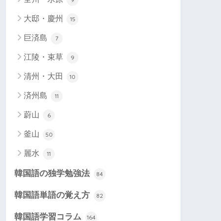
大邸・慶州
15
巨済島
7
江陵・束草
9
清州・大田
10
済州島
11
蔚山
6
釜山
50
麗水
11
韓国語の独学勉強法
84
韓国語単語の覚え方
82
韓国語学習コラム
164